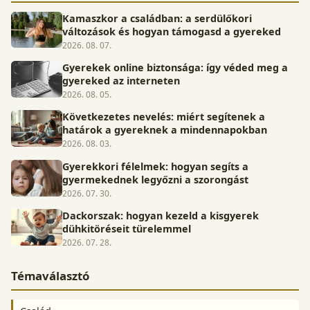
Kamaszkor a családban: a serdülőkori
változások és hogyan támogasd a gyereked
2026. 08. 07.
Gyerekek online biztonsága: így véded meg a
gyereked az interneten
2026. 08. 05.
Következetes nevelés: miért segítenek a
határok a gyereknek a mindennapokban
2026. 08. 03.
Gyerekkori félelmek: hogyan segíts a
gyermekednek legyőzni a szorongást
2026. 07. 30.
Dackorszak: hogyan kezeld a kisgyerek
dühkitöréseit türelemmel
2026. 07. 28.
Témaválasztó