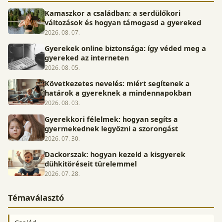
Kamaszkor a családban: a serdülőkori
változások és hogyan támogasd a gyereked
2026. 08. 07.
Gyerekek online biztonsága: így véded meg a
gyereked az interneten
2026. 08. 05.
Következetes nevelés: miért segítenek a
határok a gyereknek a mindennapokban
2026. 08. 03.
Gyerekkori félelmek: hogyan segíts a
gyermekednek legyőzni a szorongást
2026. 07. 30.
Dackorszak: hogyan kezeld a kisgyerek
dühkitöréseit türelemmel
2026. 07. 28.
Témaválasztó