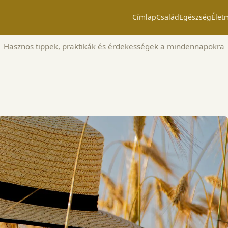
Címlap
Család
Egészség
Élet
Hasznos tippek, praktikák és érdekességek a mindennapokra