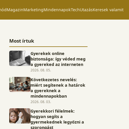
mód
Magazin
Marketing
Mindennapok
Tech
Utazás
Keresek valamit
Most írtuk
Gyerekek online
biztonsága: így véded meg
a gyereked az interneten
2026. 08. 05.
Következetes nevelés:
miért segítenek a határok
a gyereknek a
mindennapokban
2026. 08. 03.
Gyerekkori félelmek:
hogyan segíts a
gyermekednek legyőzni a
szorongást