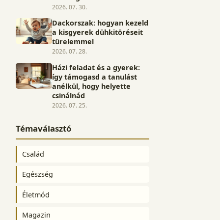
2026. 07. 30.
Dackorszak: hogyan kezeld
a kisgyerek dühkitöréseit
türelemmel
2026. 07. 28.
Házi feladat és a gyerek:
így támogasd a tanulást
anélkül, hogy helyette
csinálnád
2026. 07. 25.
Témaválasztó
Család
Egészség
Életmód
Magazin