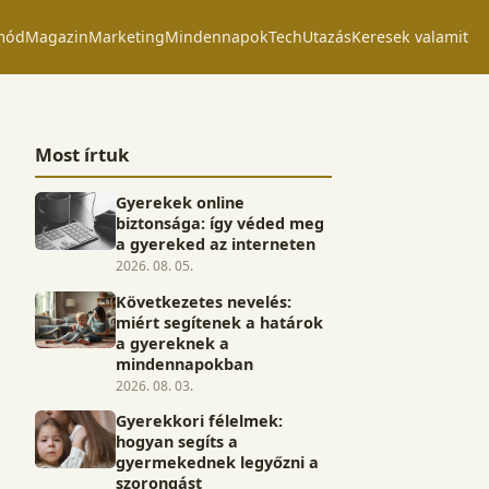
mód
Magazin
Marketing
Mindennapok
Tech
Utazás
Keresek valamit
Most írtuk
Gyerekek online
biztonsága: így véded meg
a gyereked az interneten
2026. 08. 05.
Következetes nevelés:
miért segítenek a határok
a gyereknek a
mindennapokban
2026. 08. 03.
Gyerekkori félelmek:
hogyan segíts a
gyermekednek legyőzni a
szorongást