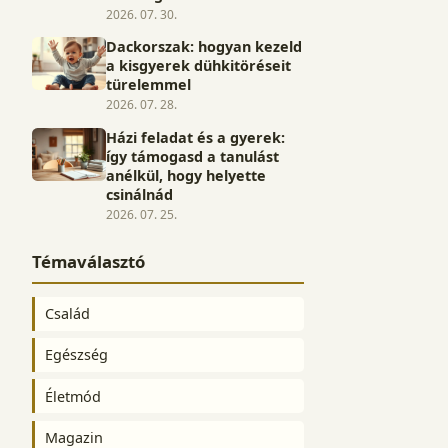
2026. 07. 30.
Dackorszak: hogyan kezeld
a kisgyerek dühkitöréseit
türelemmel
2026. 07. 28.
Házi feladat és a gyerek:
így támogasd a tanulást
anélkül, hogy helyette
csinálnád
2026. 07. 25.
Témaválasztó
Család
Egészség
Életmód
Magazin