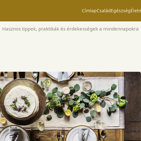
Címlap
Család
Egészség
Élet
Hasznos tippek, praktikák és érdekességek a mindennapokra