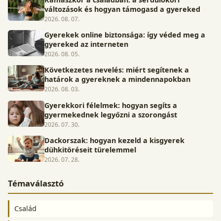
változások és hogyan támogasd a gyereked
2026. 08. 07.
Gyerekek online biztonsága: így véded meg a
gyereked az interneten
2026. 08. 05.
Következetes nevelés: miért segítenek a
határok a gyereknek a mindennapokban
2026. 08. 03.
Gyerekkori félelmek: hogyan segíts a
gyermekednek legyőzni a szorongást
2026. 07. 30.
Dackorszak: hogyan kezeld a kisgyerek
dühkitöréseit türelemmel
2026. 07. 28.
Témaválasztó
Család