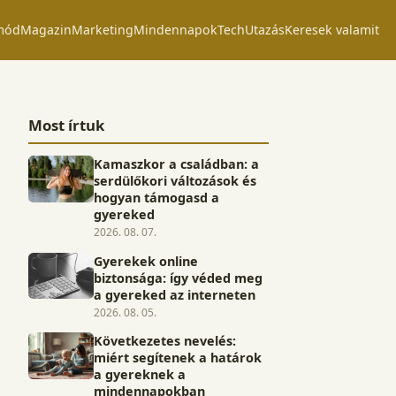
mód
Magazin
Marketing
Mindennapok
Tech
Utazás
Keresek valamit
Most írtuk
Kamaszkor a családban: a
serdülőkori változások és
hogyan támogasd a
gyereked
2026. 08. 07.
Gyerekek online
biztonsága: így véded meg
a gyereked az interneten
2026. 08. 05.
Következetes nevelés:
miért segítenek a határok
a gyereknek a
mindennapokban