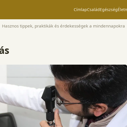
Címlap
Család
Egészség
Élet
Hasznos tippek, praktikák és érdekességek a mindennapokra
ás