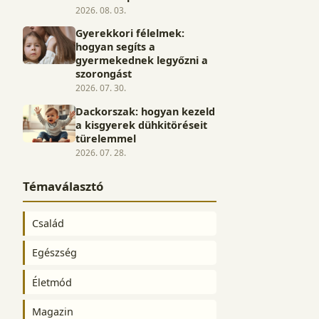
2026. 08. 03.
Gyerekkori félelmek:
hogyan segíts a
gyermekednek legyőzni a
szorongást
2026. 07. 30.
Dackorszak: hogyan kezeld
a kisgyerek dühkitöréseit
türelemmel
2026. 07. 28.
Témaválasztó
Család
Egészség
Életmód
Magazin