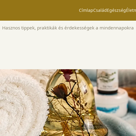
Címlap
Család
Egészség
Élet
Hasznos tippek, praktikák és érdekességek a mindennapokra