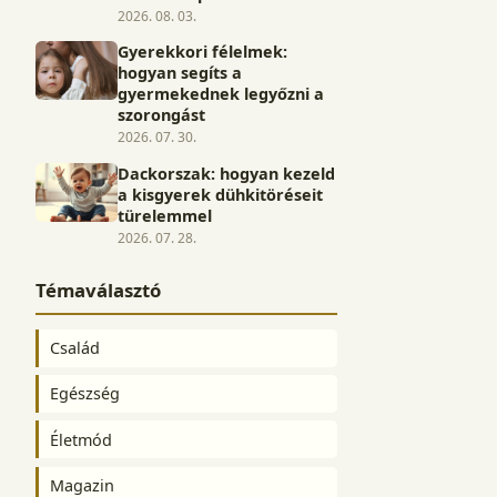
2026. 08. 03.
Gyerekkori félelmek:
hogyan segíts a
gyermekednek legyőzni a
szorongást
2026. 07. 30.
Dackorszak: hogyan kezeld
a kisgyerek dühkitöréseit
türelemmel
2026. 07. 28.
Témaválasztó
Család
Egészség
Életmód
Magazin