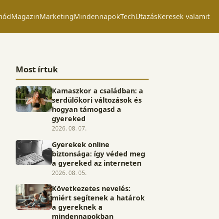
mód
Magazin
Marketing
Mindennapok
Tech
Utazás
Keresek valamit
Most írtuk
Kamaszkor a családban: a
serdülőkori változások és
hogyan támogasd a
gyereked
2026. 08. 07.
Gyerekek online
biztonsága: így véded meg
a gyereked az interneten
2026. 08. 05.
Következetes nevelés:
miért segítenek a határok
a gyereknek a
mindennapokban