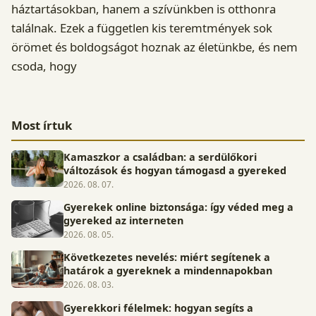
háztartásokban, hanem a szívünkben is otthonra
találnak. Ezek a független kis teremtmények sok
örömet és boldogságot hoznak az életünkbe, és nem
csoda, hogy
Most írtuk
Kamaszkor a családban: a serdülőkori
változások és hogyan támogasd a gyereked
2026. 08. 07.
Gyerekek online biztonsága: így véded meg a
gyereked az interneten
2026. 08. 05.
Következetes nevelés: miért segítenek a
határok a gyereknek a mindennapokban
2026. 08. 03.
Gyerekkori félelmek: hogyan segíts a