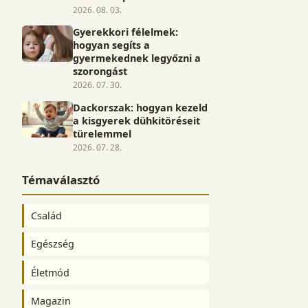
2026. 08. 03.
Gyerekkori félelmek:
hogyan segíts a
gyermekednek legyőzni a
szorongást
2026. 07. 30.
Dackorszak: hogyan kezeld
a kisgyerek dühkitöréseit
türelemmel
2026. 07. 28.
Témaválasztó
Család
Egészség
Életmód
Magazin