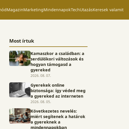
mód
Magazin
Marketing
Mindennapok
Tech
Utazás
Keresek valamit
Most írtuk
Kamaszkor a családban: a
serdülőkori változások és
hogyan támogasd a
gyereked
2026. 08. 07.
Gyerekek online
biztonsága: így véded meg
a gyereked az interneten
2026. 08. 05.
Következetes nevelés:
miért segítenek a határok
a gyereknek a
mindennapokban