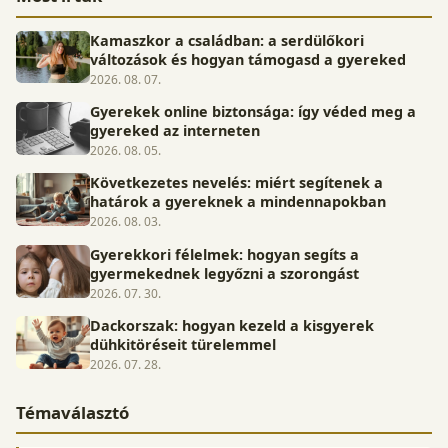
Kamaszkor a családban: a serdülőkori
változások és hogyan támogasd a gyereked
2026. 08. 07.
Gyerekek online biztonsága: így véded meg a
gyereked az interneten
2026. 08. 05.
Következetes nevelés: miért segítenek a
határok a gyereknek a mindennapokban
2026. 08. 03.
Gyerekkori félelmek: hogyan segíts a
gyermekednek legyőzni a szorongást
2026. 07. 30.
Dackorszak: hogyan kezeld a kisgyerek
dühkitöréseit türelemmel
2026. 07. 28.
Témaválasztó