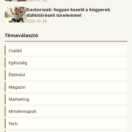
2026. 07. 30.
Dackorszak: hogyan kezeld a kisgyerek
dühkitöréseit türelemmel
2026. 07. 28.
Témaválasztó
Család
Egészség
Életmód
Magazin
Marketing
Mindennapok
Tech