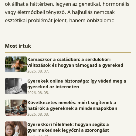
ok állhat a háttérben, legyen az genetikai, hormonális
vagy életmódbeli tényező. A hajhullás nemcsak
esztétikai problémát jelent, hanem önbizalomc
Most írtuk
Kamaszkor a családban: a serdülőkori
változások és hogyan támogasd a gyereked
2026. 08. 07.
Gyerekek online biztonsága: így véded meg a
gyereked az interneten
2026. 08. 05.
Következetes nevelés: miért segítenek a
határok a gyereknek a mindennapokban
2026. 08. 03.
Gyerekkori félelmek: hogyan segíts a
gyermekednek legyőzni a szorongást