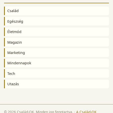
Család
Egészség
Életmód
Magazin
Marketing
Mindennapok
Tech
Utazás
© 2026 Család-OK. Minden jog fenntartva.
·
A Család-OK