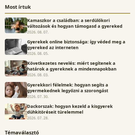
Most írtuk
Kamaszkor a családban: a serdülőkori
változások és hogyan támogasd a gyereked
2026. 08. 07.
Gyerekek online biztonsága: így véded meg a
gyereked az interneten
2026. 08. 05.
Következetes nevelés: miért segítenek a
határok a gyereknek a mindennapokban
2026. 08. 03.
Gyerekkori félelmek: hogyan segíts a
gyermekednek legyőzni a szorongást
2026. 07. 30.
Dackorszak: hogyan kezeld a kisgyerek
dühkitöréseit türelemmel
2026. 07. 28.
Témaválasztó