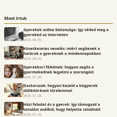
Most írtuk
Gyerekek online biztonsága: így véded meg a
gyereked az interneten
2026. 08. 05.
Következetes nevelés: miért segítenek a
határok a gyereknek a mindennapokban
2026. 08. 03.
Gyerekkori félelmek: hogyan segíts a
gyermekednek legyőzni a szorongást
2026. 07. 30.
Dackorszak: hogyan kezeld a kisgyerek
dühkitöréseit türelemmel
2026. 07. 28.
Házi feladat és a gyerek: így támogasd a
tanulást anélkül, hogy helyette csinálnád
2026. 07. 25.