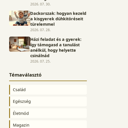
2026. 07. 30.
Dackorszak: hogyan kezeld
a kisgyerek dühkitöréseit
türelemmel
2026. 07. 28.
Házi feladat és a gyerek:
így támogasd a tanulást
anélkül, hogy helyette
csinálnád
2026. 07. 25.
Témaválasztó
Család
Egészség
Életmód
Magazin