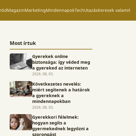
mód
Magazin
Marketing
Mindennapok
Tech
Utazás
Keresek valamit
Most írtuk
Gyerekek online
biztonsága: így véded meg
a gyereked az interneten
2026. 08. 05.
Következetes nevelés:
miért segítenek a határok
a gyereknek a
mindennapokban
2026. 08. 03.
Gyerekkori félelmek:
hogyan segíts a
gyermekednek legyőzni a
szorongást