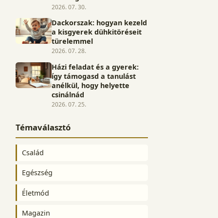
2026. 07. 30.
Dackorszak: hogyan kezeld
a kisgyerek dühkitöréseit
türelemmel
2026. 07. 28.
Házi feladat és a gyerek:
így támogasd a tanulást
anélkül, hogy helyette
csinálnád
2026. 07. 25.
Témaválasztó
Család
Egészség
Életmód
Magazin