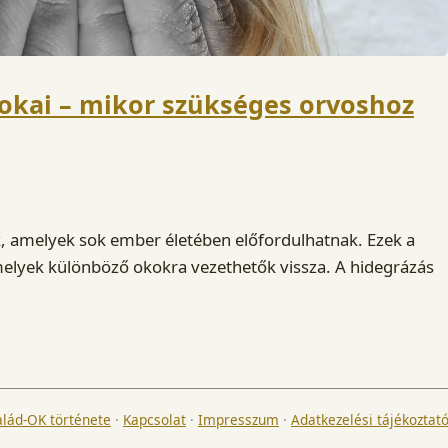
 okai – mikor szükséges orvoshoz
k, amelyek sok ember életében előfordulhatnak. Ezek a
amelyek különböző okokra vezethetők vissza. A hidegrázás
alád-OK története
·
Kapcsolat
·
Impresszum
·
Adatkezelési tájékoztat