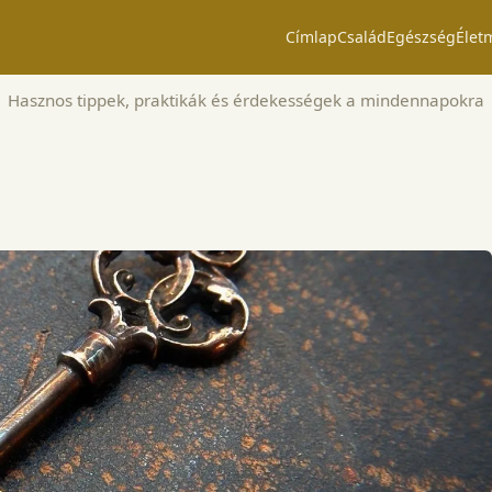
Címlap
Család
Egészség
Élet
Hasznos tippek, praktikák és érdekességek a mindennapokra