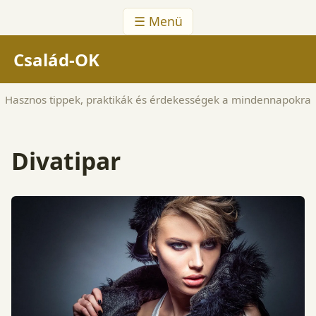
☰ Menü
Család-OK
Hasznos tippek, praktikák és érdekességek a mindennapokra
Divatipar