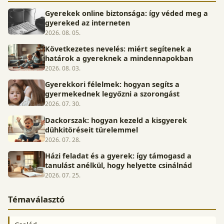
Gyerekek online biztonsága: így véded meg a
gyereked az interneten
2026. 08. 05.
Következetes nevelés: miért segítenek a
határok a gyereknek a mindennapokban
2026. 08. 03.
Gyerekkori félelmek: hogyan segíts a
gyermekednek legyőzni a szorongást
2026. 07. 30.
Dackorszak: hogyan kezeld a kisgyerek
dühkitöréseit türelemmel
2026. 07. 28.
Házi feladat és a gyerek: így támogasd a
tanulást anélkül, hogy helyette csinálnád
2026. 07. 25.
Témaválasztó