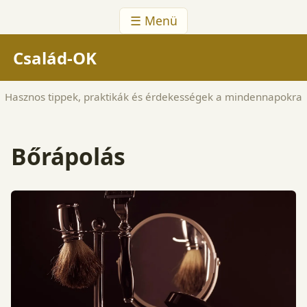
☰ Menü
Család-OK
Hasznos tippek, praktikák és érdekességek a mindennapokra
Bőrápolás