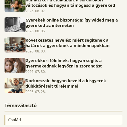
változások és hogyan támogasd a gyereked
2026. 08. 07.
Gyerekek online biztonsága: így véded meg a
gyereked az interneten
2026. 08. 05.
Következetes nevelés: miért segítenek a
határok a gyereknek a mindennapokban
2026. 08. 03.
Gyerekkori félelmek: hogyan segíts a
gyermekednek legyőzni a szorongást
2026. 07. 30.
Dackorszak: hogyan kezeld a kisgyerek
dühkitöréseit türelemmel
2026. 07. 28.
Témaválasztó
Család