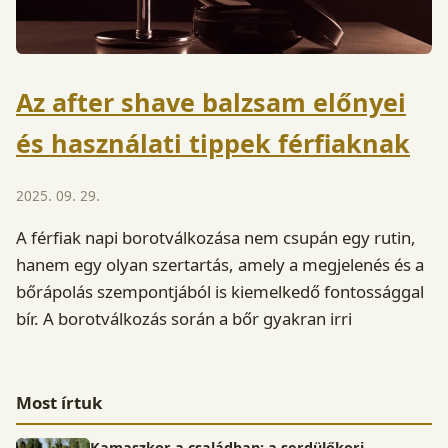
Az after shave balzsam előnyei
és használati tippek férfiaknak
2025. 09. 29.
A férfiak napi borotválkozása nem csupán egy rutin,
hanem egy olyan szertartás, amely a megjelenés és a
bőrápolás szempontjából is kiemelkedő fontossággal
bír. A borotválkozás során a bőr gyakran irri
Most írtuk
Kamaszkor a családban: a serdülőkori