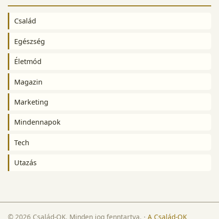
Család
Egészség
Életmód
Magazin
Marketing
Mindennapok
Tech
Utazás
© 2026 Család-OK. Minden jog fenntartva.
·
A Család-OK