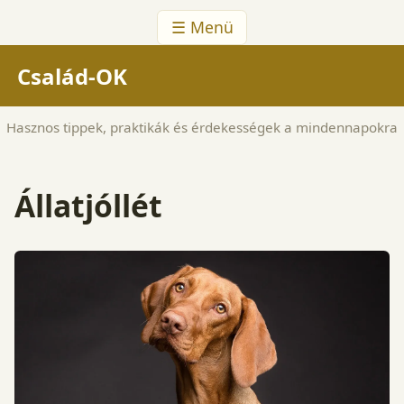
☰ Menü
Család-OK
Hasznos tippek, praktikák és érdekességek a mindennapokra
Állatjóllét