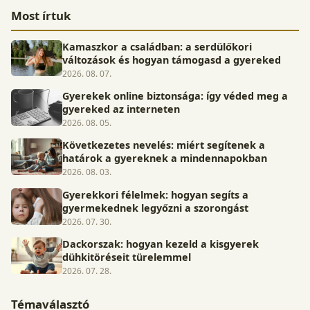
Most írtuk
Kamaszkor a családban: a serdülőkori
változások és hogyan támogasd a gyereked
2026. 08. 07.
Gyerekek online biztonsága: így véded meg a
gyereked az interneten
2026. 08. 05.
Következetes nevelés: miért segítenek a
határok a gyereknek a mindennapokban
2026. 08. 03.
Gyerekkori félelmek: hogyan segíts a
gyermekednek legyőzni a szorongást
2026. 07. 30.
Dackorszak: hogyan kezeld a kisgyerek
dühkitöréseit türelemmel
2026. 07. 28.
Témaválasztó