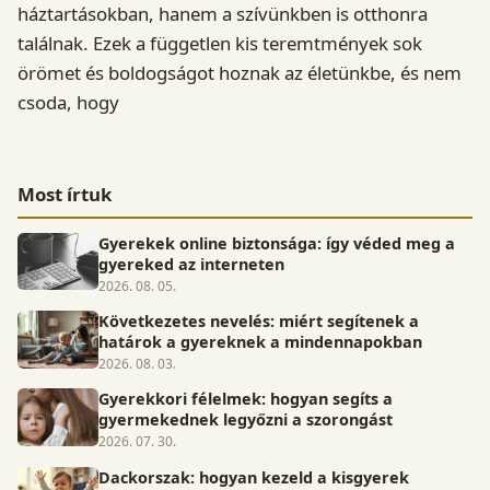
háztartásokban, hanem a szívünkben is otthonra
találnak. Ezek a független kis teremtmények sok
örömet és boldogságot hoznak az életünkbe, és nem
csoda, hogy
Most írtuk
Gyerekek online biztonsága: így véded meg a
gyereked az interneten
2026. 08. 05.
Következetes nevelés: miért segítenek a
határok a gyereknek a mindennapokban
2026. 08. 03.
Gyerekkori félelmek: hogyan segíts a
gyermekednek legyőzni a szorongást
2026. 07. 30.
Dackorszak: hogyan kezeld a kisgyerek