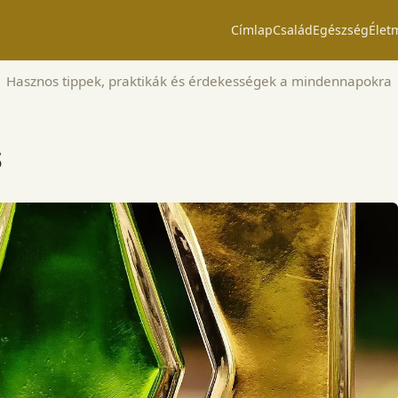
Címlap
Család
Egészség
Élet
Hasznos tippek, praktikák és érdekességek a mindennapokra
s