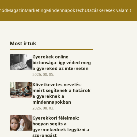
mód
Magazin
Marketing
Mindennapok
Tech
Utazás
Keresek valamit
Most írtuk
Gyerekek online
biztonsága: így véded meg
a gyereked az interneten
2026. 08. 05.
Következetes nevelés:
miért segítenek a határok
a gyereknek a
mindennapokban
2026. 08. 03.
Gyerekkori félelmek:
hogyan segíts a
gyermekednek legyőzni a
szorongást