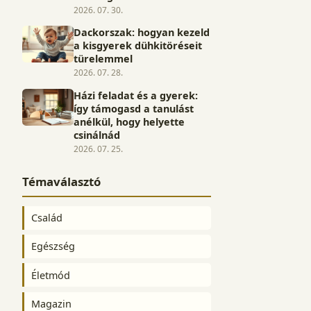
2026. 07. 30.
Dackorszak: hogyan kezeld
a kisgyerek dühkitöréseit
türelemmel
2026. 07. 28.
Házi feladat és a gyerek:
így támogasd a tanulást
anélkül, hogy helyette
csinálnád
2026. 07. 25.
Témaválasztó
Család
Egészség
Életmód
Magazin