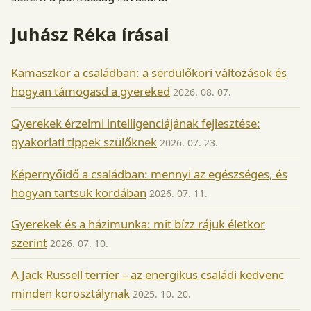
Juhász Réka írásai
Kamaszkor a családban: a serdülőkori változások és
hogyan támogasd a gyereked
2026. 08. 07.
Gyerekek érzelmi intelligenciájának fejlesztése:
gyakorlati tippek szülőknek
2026. 07. 23.
Képernyőidő a családban: mennyi az egészséges, és
hogyan tartsuk kordában
2026. 07. 11.
Gyerekek és a házimunka: mit bízz rájuk életkor
szerint
2026. 07. 10.
A Jack Russell terrier – az energikus családi kedvenc
minden korosztálynak
2025. 10. 20.