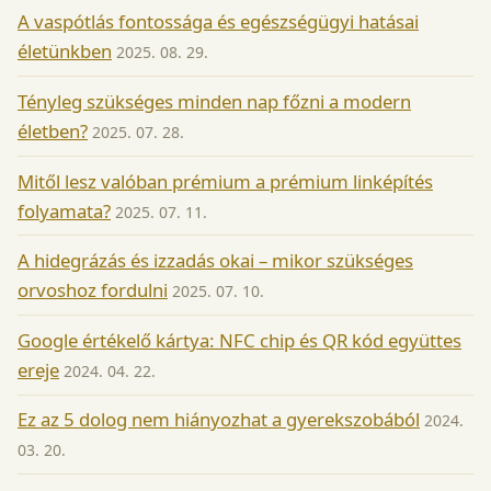
A vaspótlás fontossága és egészségügyi hatásai
életünkben
2025. 08. 29.
Tényleg szükséges minden nap főzni a modern
életben?
2025. 07. 28.
Mitől lesz valóban prémium a prémium linképítés
folyamata?
2025. 07. 11.
A hidegrázás és izzadás okai – mikor szükséges
orvoshoz fordulni
2025. 07. 10.
Google értékelő kártya: NFC chip és QR kód együttes
ereje
2024. 04. 22.
Ez az 5 dolog nem hiányozhat a gyerekszobából
2024.
03. 20.