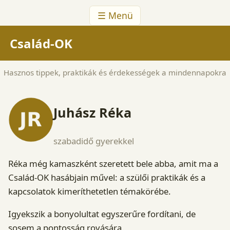
☰ Menü
Család-OK
Hasznos tippek, praktikák és érdekességek a mindennapokra
Juhász Réka
szabadidő gyerekkel
Réka még kamaszként szeretett bele abba, amit ma a
Család-OK hasábjain művel: a szülői praktikák és a
kapcsolatok kimeríthetetlen témakörébe.
Igyekszik a bonyolultat egyszerűre fordítani, de
sosem a pontosság rovására.