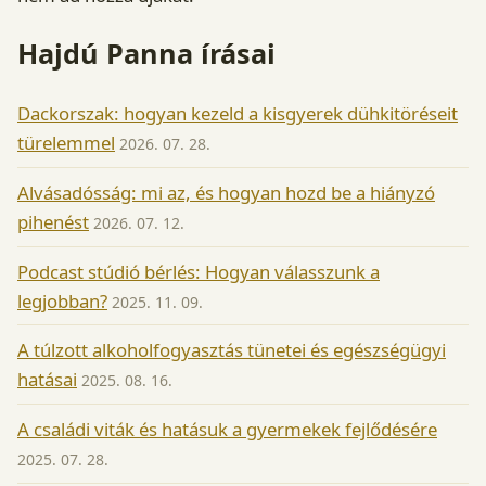
Hajdú Panna írásai
Dackorszak: hogyan kezeld a kisgyerek dühkitöréseit
türelemmel
2026. 07. 28.
Alvásadósság: mi az, és hogyan hozd be a hiányzó
pihenést
2026. 07. 12.
Podcast stúdió bérlés: Hogyan válasszunk a
legjobban?
2025. 11. 09.
A túlzott alkoholfogyasztás tünetei és egészségügyi
hatásai
2025. 08. 16.
A családi viták és hatásuk a gyermekek fejlődésére
2025. 07. 28.