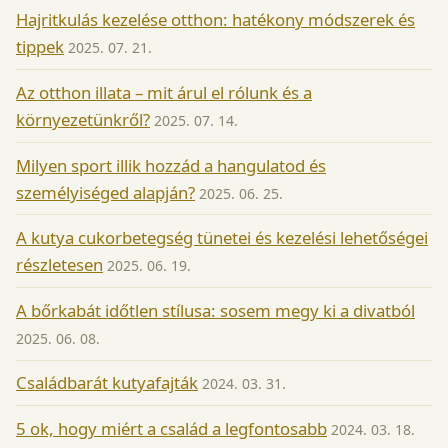
Hajritkulás kezelése otthon: hatékony módszerek és
tippek
2025. 07. 21.
Az otthon illata – mit árul el rólunk és a
környezetünkről?
2025. 07. 14.
Milyen sport illik hozzád a hangulatod és
személyiséged alapján?
2025. 06. 25.
A kutya cukorbetegség tünetei és kezelési lehetőségei
részletesen
2025. 06. 19.
A bőrkabát időtlen stílusa: sosem megy ki a divatból
2025. 06. 08.
Családbarát kutyafajták
2024. 03. 31.
5 ok, hogy miért a család a legfontosabb
2024. 03. 18.