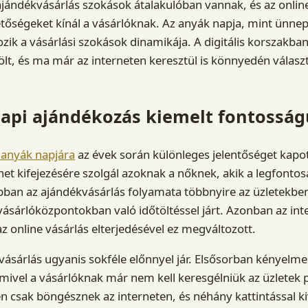
ándékvásárlás szokások átalakulóban vannak, és az online
etőségeket kínál a vásárlóknak. Az anyák napja, mint ünnep
ozik a vásárlási szokások dinamikája. A digitális korszakba
 ölt, és ma már az interneten keresztül is könnyedén válas
api ajándékozás kiemelt fontosság
 anyák napjára
az évek során különleges jelentőséget kapot
net kifejezésére szolgál azoknak a nőknek, akik a legfonto
ban az ajándékvásárlás folyamata többnyire az üzletekben
ásárlóközpontokban való időtöltéssel járt. Azonban az int
az online vásárlás elterjedésével ez megváltozott.
vásárlás ugyanis sokféle előnnyel jár. Elsősorban kényelme
mivel a vásárlóknak már nem kell keresgélniük az üzletek p
csak böngésznek az interneten, és néhány kattintással ki