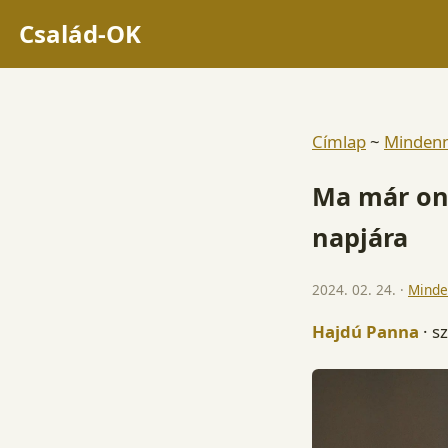
Család-OK
Címlap
~
Minden
Ma már onl
napjára
2024. 02. 24. ·
Minde
Hajdú Panna
· s