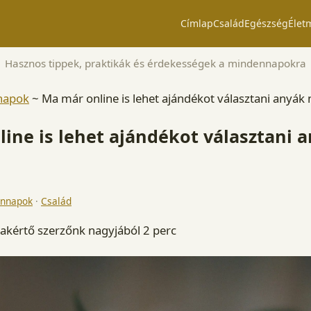
Címlap
Család
Egészség
Élet
Hasznos tippek, praktikák és érdekességek a mindennapokra
napok
~
Ma már online is lehet ajándékot választani anyák 
ine is lehet ajándékot választani 
nnapok
·
Család
zakértő szerzőnk
nagyjából 2 perc