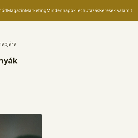
mód
Magazin
Marketing
Mindennapok
Tech
Utazás
Keresek valamit
napjára
anyák