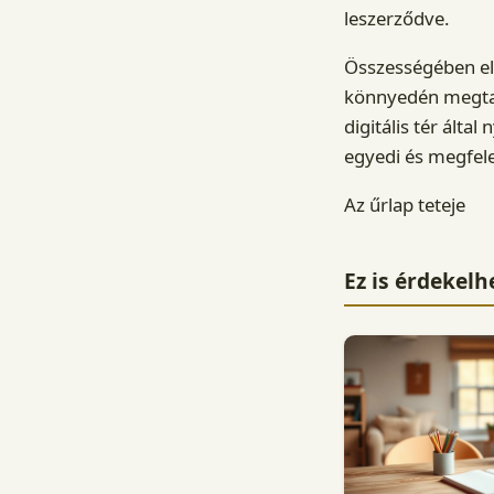
leszerződve.
Összességében el
könnyedén megtalá
digitális tér álta
egyedi és megfelel
Az űrlap teteje
Ez is érdekelh