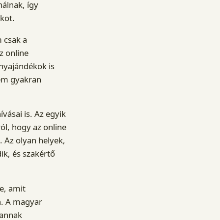
nálnak, így
kot.
 csak a
z online
ényajándékok is
nem gyakran
ásai is. Az egyik
ól, hogy az online
. Az olyan helyek,
ik, és szakértő
je, amit
n. A magyar
vannak