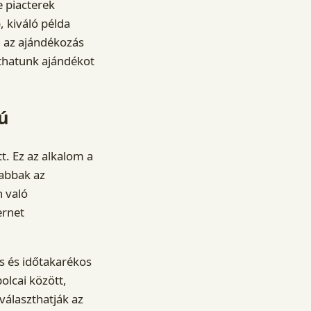
 piacterek
, kiváló példa
n az ajándékozás
zthatunk ajándékot
ú
t. Ez az alkalom a
sabbak az
 való
ernet
s és időtakarékos
olcai között,
választhatják az