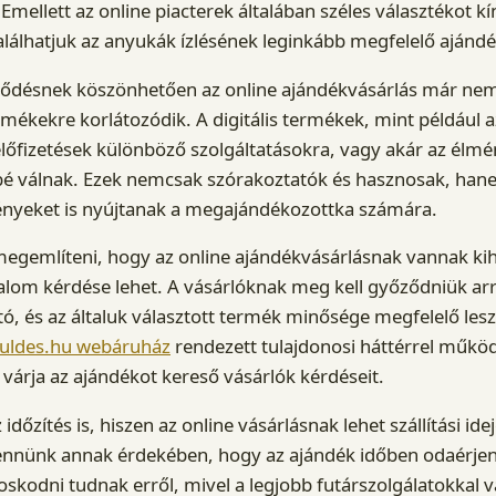
 Emellett az online piacterek általában széles választékot kí
álhatjuk az anyukák ízlésének leginkább megfelelő ajándé
jlődésnek köszönhetően az online ajándékvásárlás már nem
kekre korlátozódik. A digitális termékek, mint például a
lőfizetések különböző szolgáltatásokra, vagy akár az élm
é válnak. Ezek nemcsak szórakoztatók és hasznosak, ha
nyeket is nyújtanak a megajándékozottka számára.
gemlíteni, hogy az online ajándékvásárlásnak vannak kihív
izalom kérdése lehet. A vásárlóknak meg kell győződniük arr
, és az általuk választott termék minősége megfelelő lesz
kuldes.hu webáruház
rendezett tulajdonosi háttérrel működ
 várja az ajándékot kereső vásárlók kérdéseit.
időzítés is, hiszen az online vásárlásnak lehet szállítási ide
vennünk annak érdekében, hogy az ajándék időben odaérje
kodni tudnak erről, mivel a legjobb futárszolgálatokkal 