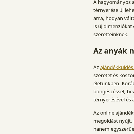
A hagyományos aj
térnyerése új leh
arra, hogyan vált
is új dimenziókat
szeretteinknek.
Az anyák n
Az
ajándékküldés
szeretet és köszö
életünkben. Koráb
böngészéssel, bev
térnyerésével és 
Az online ajándék
megoldást nyújt, 
hanem egyszerűen 