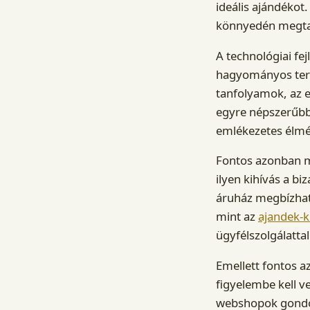
ideális ajándékot.
könnyedén megtal
A technológiai fe
hagyományos termé
tanfolyamok, az e
egyre népszerűbb
emlékezetes élmé
Fontos azonban me
ilyen kihívás a b
áruház megbízható
mint az
ajandek-
ügyfélszolgálattal
Emellett fontos az 
figyelembe kell 
webshopok gondos