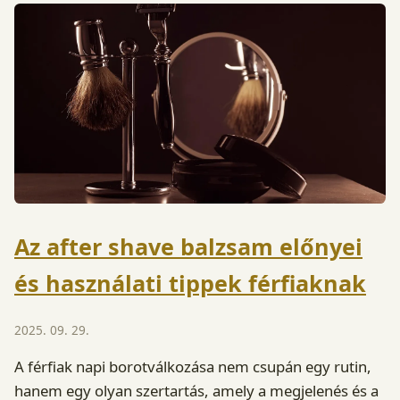
Az after shave balzsam előnyei
és használati tippek férfiaknak
2025. 09. 29.
A férfiak napi borotválkozása nem csupán egy rutin,
hanem egy olyan szertartás, amely a megjelenés és a