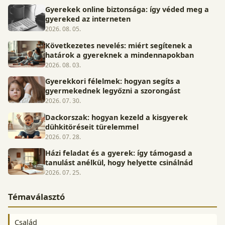
Gyerekek online biztonsága: így véded meg a
gyereked az interneten
2026. 08. 05.
Következetes nevelés: miért segítenek a
határok a gyereknek a mindennapokban
2026. 08. 03.
Gyerekkori félelmek: hogyan segíts a
gyermekednek legyőzni a szorongást
2026. 07. 30.
Dackorszak: hogyan kezeld a kisgyerek
dühkitöréseit türelemmel
2026. 07. 28.
Házi feladat és a gyerek: így támogasd a
tanulást anélkül, hogy helyette csinálnád
2026. 07. 25.
Témaválasztó
Család